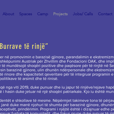
About
Spaces
Camp
Projects
Jobs/ Calls
Contact
 Burrave të rinjë”
ner në promovimin e barazisë gjinore, parandalimin e ekstremizmit
ashkëpunimi Austriak për Zhvillim dhe Fondacioni OAK, dhe imp
ë të mundësojë shoqëri pozitive dhe paqësore për të rinjtë në Se
in barazinë gjinore, ulin dhunën ndërpersonale dhe ekstremizmin
ë rinore dhe kapacitetet qeveritare për të integruar programin e 
olitikave të arsimit dhe të rinisë.
ë nga viti 2019, duke punuar dhe iu japur të rinjëve/rejave hapë
 i hasin duke jetuar në një shoqëri patriarkale. Kjo iu është mu
dentët e shkollave të mesme. Nëpërmjet takimeve tona të përja
ë janë duke marrë njohuri të shumta për barazinë gjinore, dhunën
eptivët, prindërimin. Programi i njëjtë është i dizajnuar edhe pë
nsuar fushata të komunitetit, dhe fokus grupe duke synuar të rin