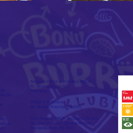
National Office & Prishtina YMCA
Rr. Andrej Gropa Nr.1
uar
Prishtina
ëse për
YMCA in Prishtina
më
Str. Ardian Krasniqi
, 50 000,
Peja Region YMCA (Includes Decan)
fe,
Str. Ded Krasniqi- Qendra Rinore
people
Dardania, Peje, 30 000.
and