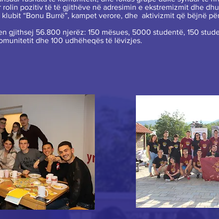
rolin pozitiv të të gjithëve në adresimin e ekstremizmit dhe dhun
et klubit “Bonu Burrë”, kampet verore, dhe aktivizmit që bëjnë p
hen gjithsej 56.800 njerëz: 150 mësues, 5000 studentë, 150 studen
komunitetit dhe 100 udhëheqës të lëvizjes.