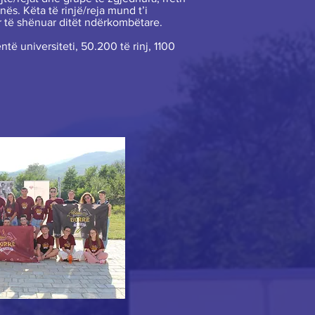
ës. Këta të rinjë/reja mund t’i
ër të shënuar ditët ndërkombëtare.
të universiteti, 50.200 të rinj, 1100