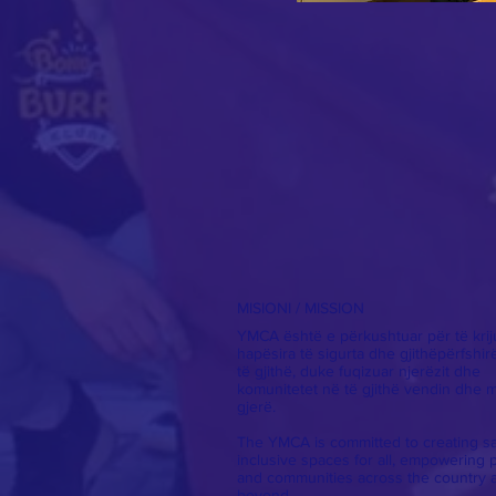
MISIONI / MISSION
YMCA është e përkushtuar për të krij
hapësira të sigurta dhe gjithëpërfshir
të gjithë, duke fuqizuar njerëzit dhe
komunitetet në të gjithë vendin dhe 
gjerë.
The YMCA is committed to creating sa
inclusive spaces for all, empowering 
and communities across the country 
beyond.