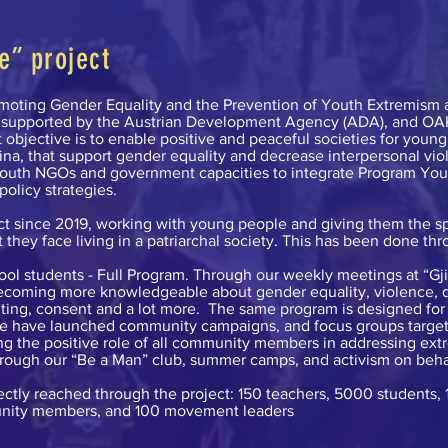
e” project
moting Gender Equality and the Prevention of Youth Extremism a
 is supported by the Austrian Development Agency (ADA), and 
t objective is to enable positive and peaceful societies for youn
na, that support gender equality and decrease interpersonal viol
 Youth NGOs and government capacities to integrate Program Yout
policy strategies.
ct since 2019, working with young people and giving them the s
 they face living in a patriarchal society. This has been done th
ool students - Full Program. Through our weekly meetings at “Gjin
ecoming more knowledgeable about gender equality, violence, d
ting, consent and a lot more. The same program is designed for 
 we have launched community campaigns, and focus groups targe
g the positive role of all community members in addressing ex
hrough our “Be a Man” club, summer camps, and activism on behal
rectly reached through the project: 150 teachers, 5000 students,
munity members, and 100 movement leaders