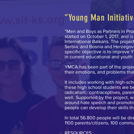
“Young Man Initiativ
“Men and Boys as Partners in Pro
started on October 1, 2017, and
International Balkans. The projec
Serbia, and Bosnia and Herzegovi
specific objective is to improve
in current educational and youth 
YMCA has been part of the proje
their emotions, and problems that
It includes working with high-sch
these high school students are b
radicalism, contraceptives, paren
well. Supported by the project,
around hate speech and promotin
people can develop their skills t
In total 56.800 people will be di
1100 parents/citizens, 100 com
RESOURCES :