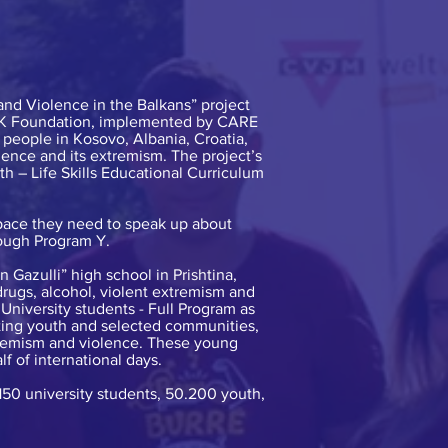
nd Violence in the Balkans” project
OAK Foundation, implemented by CARE
g people in Kosovo, Albania, Croatia,
ence and its extremism. The project’s
h – Life Skills Educational Curriculum
pace they need to speak up about
rough Program Y.
 Gazulli” high school in Prishtina,
rugs, alcohol, violent extremism and
University students - Full Program as
ting youth and selected communities,
tremism and violence. These young
f of international days.
 150 university students, 50.200 youth,