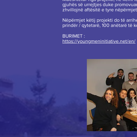
gjuhës së urrejtjes duke promovuar 
zhvillojnë aftësitë e tyre nëpërmj
Nëpërmjet këtij projekti do të arri
prindër / qytetarë, 100 anëtarë të 
BURIMET :
https://youngmeninitiative.net/en/