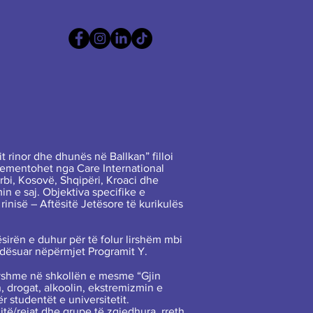
 rinor dhe dhunës në Ballkan” filloi
lementohet nga Care International
rbi, Kosovë, Shqipëri, Kroaci dhe
 e saj. Objektiva specifike e
rinisë – Aftësitë Jetësore të kurikulës
sirën e duhur për të folur lirshëm mbi
ndësuar nëpërmjet Programit Y.
vshme në shkollën e mesme “Gjin
, drogat, alkoolin, ekstremizmin e
r studentët e universitetit.
jtë/rejat dhe grupe të zgjedhura, rreth