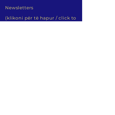
Newsletters
(klikoni për të hapur / click to
open)
MISIONI / MISSION
YMCA është e përkushtuar për të krijuar hapësira të sigurta
dhe gjithëpërfshirëse për të gjithë, duke fuqizuar njerëzit dhe
komunitetet në të gjithë vendin dhe më gjerë.
The YMCA is committed to creating safe, inclusive spaces for
all, empowering people and communities across the country
and beyond.
National Office & Prishtina YMCA
Rr. Andrej Gropa Nr.1
Prishtina