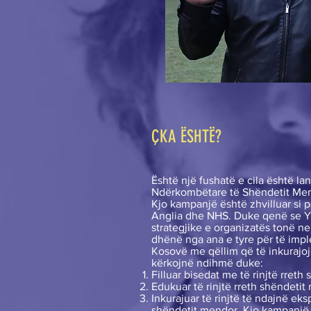
ÇKA ËSHTË?
Është një fushatë e cila është la
Ndërkombëtare të Shëndetit Me
Kjo kampanjë është zhvilluar si 
Anglia dhe NHS. Duke qenë se Y
strategjike e organizatës tonë ne
dhënë nga ana e tyre për të im
Kosovë me qëllim që të inkurajojë 
kërkojnë ndihmë duke:
Filluar bisedat me të rinjtë rreth
Edukuar të rinjtë rreth shëndeti
Inkurajuar të rinjtë të ndajnë eks
shëndetit mendor. Kjo kampanjë 