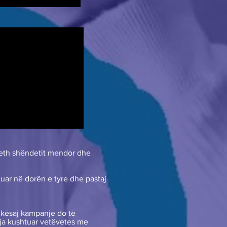
rreth shëndetit mendor dhe
tuar në dorën e tyre dhe pastaj
 kësaj kampanje do të
ë ja kushtuar vetëvetes me