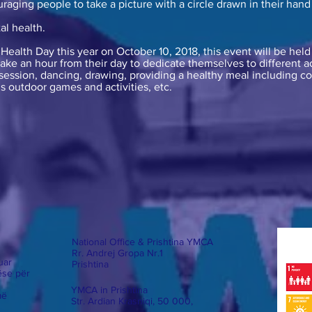
aging people to take a picture with a circle drawn in their hand a
l health.
 Health Day this year on October 10, 2018, this event will be he
ke an hour from their day to dedicate themselves to different ac
ession, dancing, drawing, providing a healthy meal including coo
us outdoor games and activities, etc.
National Office & Prishtina YMCA
Rr. Andrej Gropa Nr.1
uar
Prishtina
ëse për
YMCA in Prishtina
më
Str. Ardian Krasniqi
, 50 000,