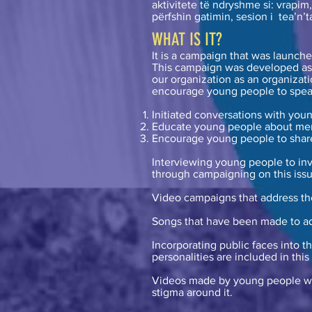
aktivitete të ndryshme si: vrapim,
përfshin gatimin, sesion i tea’n’t
WHAT IS IT?
It is a campaign that was launche
This campaign was developed as
our organization as an organizat
encourage young people to spea
Initiated conversations with you
Educate young people about men
Encourage young people to share 
Interviewing young people to inv
through campaigning on this issu
Video campaigns that address t
Songs that have been made to ad
Incorporating public faces into 
personalities are included in this
Videos made by young people wit
stigma around it.