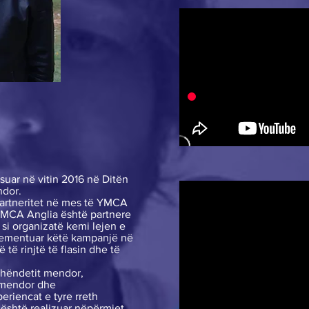
nsuar në vitin 2016 në Ditën
ndor.
partneritet në mes të YMCA
MCA Anglia është partnere
 si organizatë kemi lejen e
plementuar këtë kampanjë në
të rinjtë të flasin dhe të
 shëndetit mendor,
t mendor dhe
periencat e tyre rreth
është realizuar nëpërmjet