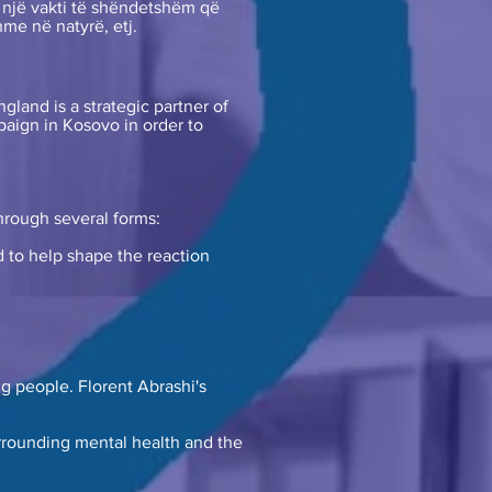
 i një vakti të shëndetshëm që
hme në natyrë, etj.
nd is a strategic partner of
aign in Kosovo in order to
hrough several forms:
d to help shape the reaction
g people. Florent Abrashi's
rrounding mental health and the