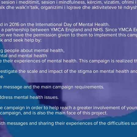
 sesion i meditimit, sesion i mindfulness, kërcim, vizatim, ofrimi
alk dhe walk’n’talk, organizimi i lojrave dhe aktiviteteve të ndrys
d in 2016 on the International Day of Mental Health.
 a partnership between YMCA England and NHS. Since YMCA Engla
ion we have the permission given to them to implement this camp
k and seek help by:
ng people about mental health,
tal and mental health
their experiences of mental health. This campaign is realized t
estigate the scale and impact of the stigma on mental health an
e.
he message and the main campaign requirements.
dress mental health issues.
the campaign in order to help reach a greater involvement of youn
 campaign, and is also the main face of this project.
h messages and sharing their experiences of the difficulties su