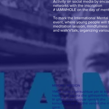
Activity on social media by encour
networks with the inscription
# IAMWHOLE on the day of menta
To mark the International Mental
event, where young people will ta
meditation session, mindfulness s
and walk'n'talk, organizing vario
MISIONI / MISSION
YMCA është e përkushtuar për të krij
hapësira të sigurta dhe gjithëpërfshir
të gjithë, duke fuqizuar njerëzit dhe
komunitetet në të gjithë vendin dhe 
gjerë.