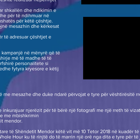
tuar shkallën dhe ndikimin e
dhe për të ndihmuar në
shatës për këtë çështje.
ojnë mesazhin dhe kërkesat
ër të adresuar çështjet e
në kampanjë në mënyrë që të
shirje më të madhe të të
fshirë personalitete si
dhe fytyra kryesore e këtij
jtë me mesazhe dhe duke ndarë përvojat e tyre për vështirësitë 
 inkurajuar njerëzit për të bërë një fotografi me një rreth të viza
ale me mbishkrimin
it mendor.
are të Shëndetit Mendor këtë vit më 10 Tetor 2018 në kuadër të
Whole Hour ku të rinjtë do të marrin një orë nga dita e tyre për t