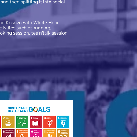
nd then splitting it into social
ld in Kosovo with Whole Hour
tivities such as running,
king session, tea'n'talk session