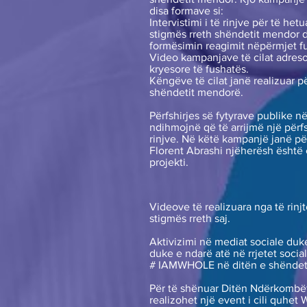
disa formave si:
Intervistimi i të rinjve për të he
stigmës rreth shëndetit mendor 
formësimin reagimit nëpërmjet fu
Video kampanjave të cilat adres
kryesore të fushatës.
Këngëve të cilat janë realizuar p
shëndetit mendorë.
Përfshirjes së fytyrave publike 
ndihmojnë që të arrijmë një përf
rinjve. Në këtë kampanjë janë për
Florent Abrashi njëherësh është e
projekti.
Videove të realizuara nga të rin
stigmës rreth saj.
Aktivizimi në mediat sociale duke
duke e ndarë atë në rrjetet soci
# IAMWHOLE në ditën e shëndet
Për të shënuar Ditën Ndërkombët
realizohet një event i cili quhet 