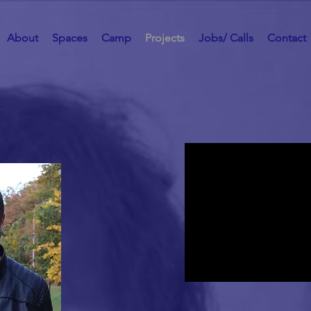
About
Spaces
Camp
Projects
Jobs/ Calls
Contact