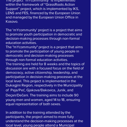
The project “mYcommunity” is implemented
within the framework of “GrassRoots Action
Support” project, which is implemented by IKS,
LENS and FES, financed by the European Union
and managed by the European Union Office in
Kosovo.
The 'mYcommunity' project is a project that aims
to promote youth participation in democratic and
decision-making processes through non-formal
education activities.
The "mYcommunity" project is a project that aims
to promote the participation of young people in
democratic and decision-making processes
through non-formal education activities.
The training are held for 8 weeks and the topics of
discussion are with a focused focus on the field of
democracy, active citizenship, leadership, and
participation in decision-making processes at the
local level. This project is implemented in the
Dukagjini Region, respectively in the Municipality
of Peja/Peć, Gjakova/Đakovica, Junik, and
Deçan/Dečani. The training aims to include 90
young men and women, aged 14 to 18, ensuring
equal representation of both sexes.
In addition to the training attended by the
participants, the project aimed to more fully
understand the decision-making processes at the
local level, young people attend a Municipal