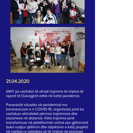
21.04.2020
GWY po vazhdon të ofrojë trajnime të rinjëve të
rajonit të Dukagjinit edhe në kohë pandemie.
Pavarsisht situatës së pandemisë me
koronavirusin e ri COVID-19, organizata jonë ka
vazhduar aktivitetet përmes trajnimeve dhe
sesioneve në distancë. Këto trajnime janë
transformuar në platëformën online por gjithmonë
duke ruajtur qëllimin dhe objektivin e këtij projekti
në ngritjen e vetëdijes së të rinjëve në proceset