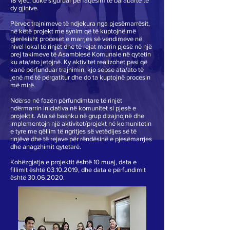
18 vjec, duke siguruar përfaqësim të barabartë të
dy gjinive.
Përvec trajnimeve të ndjekura nga pjesëmarrësit,
në këtë projekt me synim që të kuptojnë më
gjerësisht proceset e marrjes së vendimeve në
nivel lokal të rinjët dhe të rejat marrin pjesë në një
prej takimeve të Asamblesë Komunale në qytetin
ku ata/ato jetojnë. Ky aktivitet realizohet pasi që
kanë përfunduar trajnimin, kjo sepse ata/ato të
jenë më të përgatitur dhe do ta kuptojnë procesin
më mirë.
Ndërsa në fazën përfundimtare të rinjët
ndërmarrin iniciativa në komunitet si pjesë e
projektit. Ata së bashku në grup dizajnojnë dhe
implementojn një aktivitet/projekt në komunitetin
e tyre me qëllim të ngritjes së vetëdijes së të
rinjëve dhe të rejave për rëndësinë e pjesëmarrjes
dhe anagzhimit qytetarë.
Kohëzgjatja e projektit është 10 muaj, data e
fillimit është
03.10.2019
, dhe data e përfundimit
është
30.06.2020
.