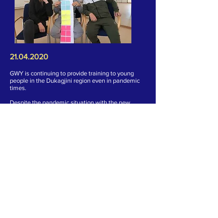
21.04.2020
GWY is continuing to provide training to young
people in the Dukagjini region even in pandemic
times.
Despite the pandemic situation with the new
COVID-19 coronavirus, our organization has
continued activities through distance training and
sessions. These trainings have been transformed
into online platforming but always maintaining the
purpose and objective of this project in raising the
awareness of young people in democratic and
decision-making processes.
The young people of the "mYcommunity" groups
of the Dukagjini region have responded positively
to this change and have expressed their readiness
to be active in these meetings.
Online meetings between young people and
coaches conducted each week have helped the