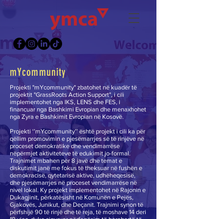
mYcommunity
Projekti "mYcommunity" zbatohet në kuadër të
projektit "GrassRoots Action Support", i cili
implementohet nga IKS, LENS dhe FES, i
financuar nga Bashkimi Evropian dhe menaxhohet
nga Zyra e Bashkimit Evropian në Kosovë.
Projekti ‘’mYcommunity’’ është projekt i cili ka për
qëllim promovimin e pjesëmarrjes së të rinjëve në
proceset demokratike dhe vendimarrëse
nëpërmjet aktiviteteve të edukimit jo-formal.
Trajnimet mbahen për 8 javë dhe temat e
diskutimit janë me fokus të theksuar në fushën e
demokracisë, qytetarisë aktive, udhëheqesisë,
dhe pjesëmarrjes në proceset vendimarrëse në
nivel lokal. Ky projekt implementohet në Rajonin e
Dukagjinit, përkatësisht në Komunën e Pejës,
Gjakovës, Junikut, dhe Deçanit. Trajnimi synon të
përfshijë 90 të rinjë dhe të reja, të moshave 14 deri