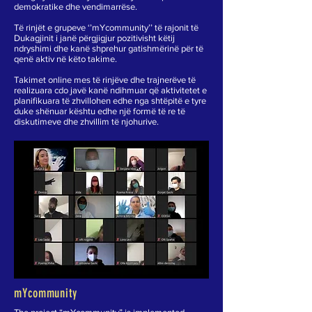
demokratike dhe vendimarrëse.
Të rinjët e grupeve ‘’mYcommunity’’ të rajonit të
Dukagjinit i janë përgjigjur pozitivisht këtij
ndryshimi dhe kanë shprehur gatishmërinë për të
qenë aktiv në këto takime.
Takimet online mes të rinjëve dhe trajnerëve të
realizuara cdo javë kanë ndihmuar që aktivitetet e
planifikuara të zhvillohen edhe nga shtëpitë e tyre
duke shënuar kështu edhe një formë të re të
diskutimeve dhe zhvillim të njohurive.
mYcommunity